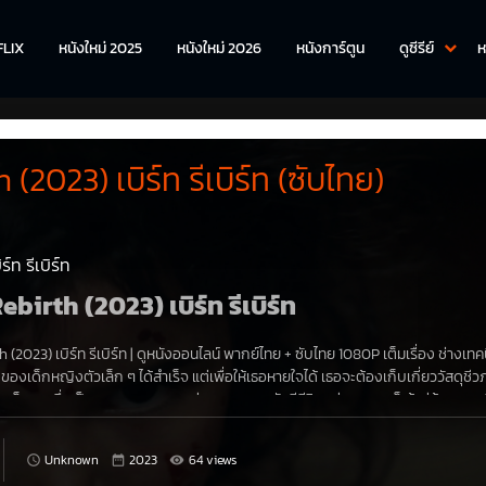
FLIX
หนังใหม่ 2025
หนังใหม่ 2026
หนังการ์ตูน
ดูซีรีย์
ห
 (2023) เบิร์ท รีเบิร์ท (ซับไทย)
์ท รีเบิร์ท
Rebirth (2023) เบิร์ท รีเบิร์ท
 (2023) เบิร์ท รีเบิร์ท
|
ดูหนังออนไลน์
พากย์ไทย + ซับไทย 1080P เต็มเรื่อง ช่างเทค
ของเด็กหญิงตัวเล็ก ๆ ได้สำเร็จ แต่เพื่อให้เธอหายใจได้ เธอจะต้องเก็บเกี่ยววัสดุชี
งเด็กสาวซึ่งเป็นนางพยาบาล พบว่าลูกของเธอยังมีชีวิตอยู่ พวกเขาก็เข้าสู่ข้อตกลงท
ส้นทางมืดมนที่ไม่มีวันหวนกลับ
Unknown
2023
64 views