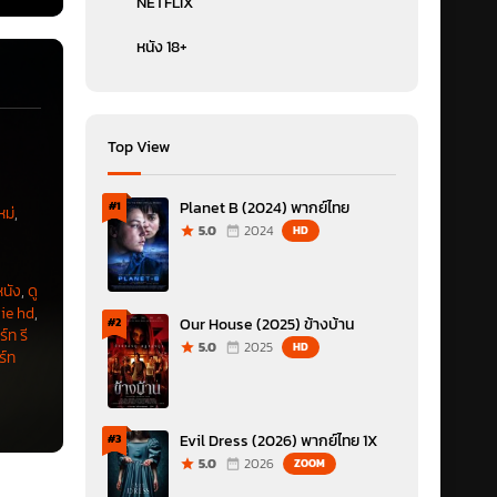
NETFLIX
หนัง 18+
Top View
Planet B (2024) พากย์ไทย
#1
หม่
,
5.0
2024
HD
หนัง
,
ดู
vie hd
,
Our House (2025) ข้างบ้าน
#2
ร์ท รี
5.0
2025
HD
ิร์ท
Evil Dress (2026) พากย์ไทย 1X
#3
5.0
2026
ZOOM