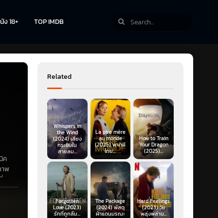
นัง 18+
TOP IMDB
Related
Whispers in
La pire mère
the Wind
au monde
How to Train
(2024) เสียง
(2025) พากย์
Your Dragon
กระซิบใน
ไทย...
(2025)...
สายลม...
นิค
วภาพ
ี่
Forgotten
The Package
Hard Feelings
Love (2023)
(2024) พัสดุ
(2023) วัย
รักที่ถูกลืม...
ฝ่าแดนมรณะ
พลุ่งพล่าน...