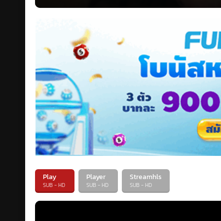
Play
Player
Streamhls
SUB - HD
SUB - HD
SUB - HD