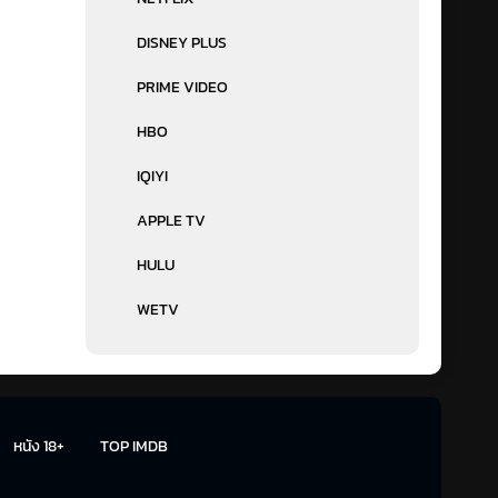
DISNEY PLUS
PRIME VIDEO
HBO
IQIYI
APPLE TV
HULU
WETV
หนัง 18+
TOP IMDB