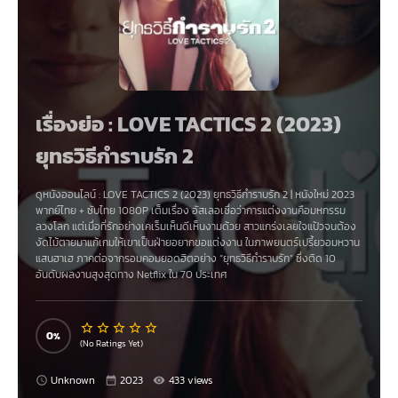
เรื่องย่อ : LOVE TACTICS 2 (2023)
ยุทธวิธีกำราบรัก 2
ดูหนังออนไลน์ :
LOVE TACTICS 2 (2023) ยุทธวิธีกำราบรัก 2
|
หนังใหม่ 2023
พากย์ไทย + ซับไทย 1080P เต็มเรื่อง อัสเลอเชื่อว่าการแต่งงานคือมหกรรม
ลวงโลก แต่เมื่อที่รักอย่างเคเร็มเห็นดีเห็นงามด้วย สาวแกร่งเลยใจแป้วจนต้อง
งัดไม้ตายมาแก้เกมให้เขาเป็นฝ่ายอยากขอแต่งงาน ในภาพยนตร์เปรี้ยวอมหวาน
แสนฮาเฮ ภาคต่อจากรอมคอมยอดฮิตอย่าง “ยุทธวิธีกำราบรัก” ซึ่งติด 10
อันดับผลงานสูงสุดทาง Netflix ใน 70 ประเทศ
0
(No Ratings Yet)
Unknown
2023
433 views