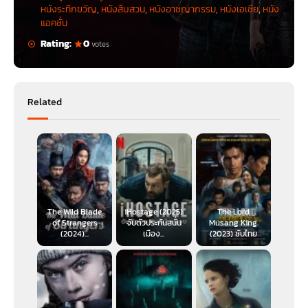
หนังระทึกขวัญ
,
หนังสืบสวน
,
หนังอาชญากรรม
,
หนังเอเชีย
,
หนัง
แอคชั่น
Rating:
0
votes
Related
The Wild Blade
iHostage (2025)
The Lord
of Strangers
จับตัวประกันสนั่น
Musang King
(2024)...
เมือง...
(2023) ซับไทย