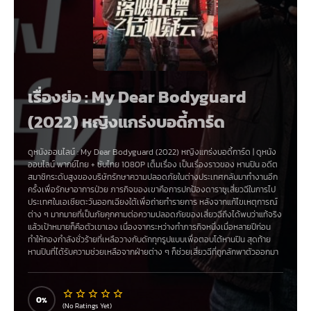
เรื่องย่อ : My Dear Bodyguard
(2022) หญิงแกร่งบอดี้การ์ด
ดูหนังออนไลน์ :
My Dear Bodyguard (2022) หญิงแกร่งบอดี้การ์ด
|
ดูหนัง
ออนไลน์
พากย์ไทย + ซับไทย 1080P เต็มเรื่อง เป็นเรื่องราวของ หานปิน อดีต
สมาชิกระดับสูงของบริษัทรักษาความปลอดภัยในต่างประเทศกลับมาทำงานอีก
ครั้งเพื่อรักษาอาการป่วย ภารกิจของเขาคือการปกป้องดาราซูเสี่ยวฉีในการไป
ประเทศในเอเชียตะวันออกเฉียงใต้เพื่อถ่ายทำรายการ หลังจากแก้ไขเหตุการณ์
ต่าง ๆ มากมายที่เป็นภัยคุกคามต่อความปลอดภัยของเสี่ยวฉีถึงได้พบว่าแท้จริง
แล้วเป้าหมายก็คือตัวเขาเอง เนื่องจากระหว่างทำภารกิจหนึ่งเมื่อหลายปีก่อน
ทำให้กองกำลังชั่วร้ายที่เหลือวางกับดักทุกรูปแบบเพื่อตอบโต้หานปิน สุดท้าย
หานปินที่ได้รับความช่วยเหลือจากฝ่ายต่าง ๆ ก็ช่วยเสี่ยวฉีที่ถูกลักพาตัวออกมา
ได้สำเร็จ และร่วมกับตำรวจต่างประเทศทำลายฐานทัพของกองกำลังวายร้าย
จนทำให้พวกเขาบรรลุเป้าหมายได้สำเร็จ
0
(No Ratings Yet)