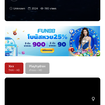
Unknown
2024
190 views
Xxx
Playhydrax
THAI - HD
สำรอง - HD