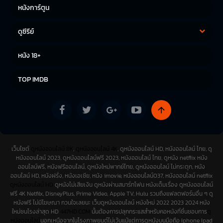
หนังการ์ตูน
ดูซีรีย์
ซีรีย์เกาหลี
ซีรีย์จีน
หนัง 18+
ซีรีย์ฝรั่ง
TOP IMDB
เว็บไซต์
ดูหนังออนไลน์ 8K
,
ดูหนังออนไลน์ 4K
, ดูหนังออนไลน์ HD, หนังออนไลน์ ไทย, ดู
หนังออนไลน์ 2023, ดูหนังออนไลน์ฟรี 2023, หนังออนไลน์ ไทย, ดูหนัง netflix หนัง
ออนไลน์ฟรี, หนังฟรีออนไลน์, ดูหนังใหม่พากย์ไทย, ดูหนังออนไลน์ ไม่กระตุก, หนัง
ออนไลน์ HD, หนังฝรั่ง, หนังเอเชีย, หนัง imovie, หนังออนไลน์037, หนังออนไลน์ netflix
ดูหนังออนไลน์ HD
ดูหนังไม่เสียเงิน ดูหนังผ่านสมาร์ทโฟน หนังเต็มเรื่อง ดูหนังออนไลน์
ฟรี 4K Netfilx, DisneyPlus, Prime Video, Apple TV, Hulu รวมถึงแฟลตฟอร์มอื่น ๆ ดู
หนังฟรี ไม่มีโฆษณา กวนใจเลยนะ เว็บดูหนังออนไลน์ หนังใหม่ 2022 2023 2024 หนัง
ใหม่ชนโรงล่าสุด HD
447HD.COM
นั้นต้องการปลุกกระแสสำหรับคอหนังที่ชื่นชอบการ
ดู
หนังออนไลน์
นอกเหนือจากในโรงภาพยนต์ไม่เว้นแม้แต่การดูหนังบนมือถือ Iphone Ipad