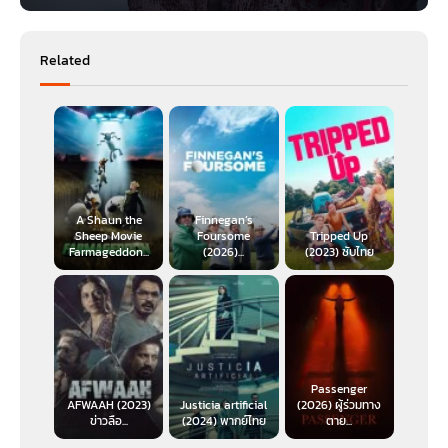
Related
A Shaun the
Finnegan’s
Sheep Movie
Foursome
Tripped Up
Farmageddon...
(2026)...
(2023) ซับไทย
Passenger
AFWAAH (2023)
Justicia artificial
(2026) ผู้ร่วมทาง
ข่าวลือ...
(2024) พากย์ไทย
ตาย...