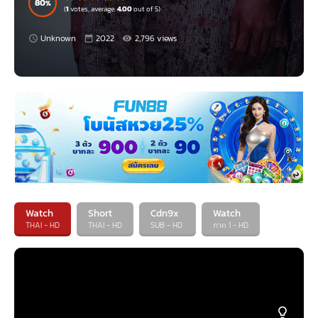
80
(
1
votes, average:
4.00
out of 5)
Unknown
2022
2,796 views
Watch
Short
Cdn9x
Watch
THAI - HD
THAI - HD
SUB - HD
ภาค 1 - HD