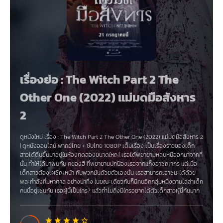
เรื่องย่อ : The Witch Part 2 The
Other One (2022) แม่มดมือสังหาร
2
ดูหนังใหม่ เรื่อง
:
The Witch Part 2 The Other One (2022) แม่มดมือสังหาร 2
|
ดูหนังออนไลน์
พากย์ไทย
+
ซับไทย
1080P เต็มเรื่อง
เป็นเรื่องราวของเด็ก
สาวได้ตื่นขึ้นมาอยู่ในห้องทดลองขนาดใหญ่ เธอได้พยายามหลบหนีออกมาจากที่
นั่น ทำให้ได้มาพบกับ คยองฮี ที่พยายามปกป้องเธอจากแก๊งอาชญากร แต่เมื่อ
เด็กสาวต้องเผชิญหน้า กับพวกมันด้วยตัวเองนั่น เธอสามารถเอาชนะได้ด้วย
พละกำลังที่มหาศาล อย่างน่าทึ่ง ในขณะเดียวกันก็มีคนอีกกลุ่มหนึ่งตามไล่ล่าเด็ก
คนนี้อยู่เช่นกัน เธอผู้นี้เป็นใคร? แล้วทำไมถึงมีใครอยากได้ตัวเด็กสาวผู้นี้กันมาก
นัก?